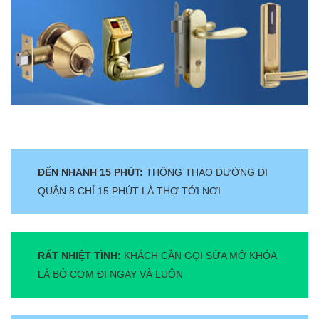
ĐẾN NHANH 15 PHÚT:
THÔNG THẠO ĐƯỜNG ĐI
QUẬN 8 CHỈ 15 PHÚT LÀ THỢ TỚI NƠI
RẤT NHIỆT TÌNH:
KHÁCH CẦN GỌI SỬA MỞ KHÓA
LÀ BỎ CƠM ĐI NGAY VÀ LUÔN