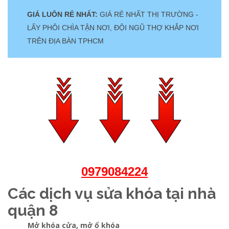
GIÁ LUÔN RẺ NHẤT:
GIÁ RẺ NHẤT THỊ TRƯỜNG -
LẤY PHÔI CHÌA TẬN NƠI, ĐỘI NGŨ THỢ KHẮP NƠI
TRÊN ĐỊA BÀN TPHCM
0979084224
Các dịch vụ sửa khóa tại nhà
quận 8
Mở khóa cửa, mở ổ khóa