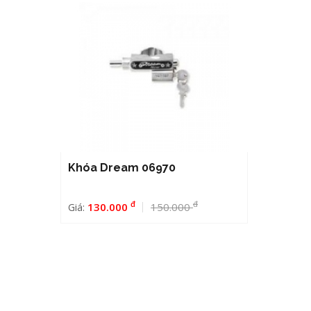
Khóa Dream 06970
đ
đ
130.000
150.000
Giá: