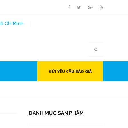
ồ Chí Minh
GỬI YÊU CẦU BÁO GIÁ
DANH MỤC SẢN PHẨM