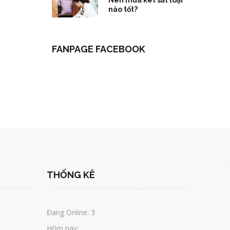
Nên mua két sắt loại
nào tốt?
FANPAGE FACEBOOK
THỐNG KÊ
Đang Online: 3
Hôm nay: