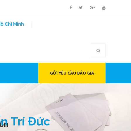
ồ Chí Minh
GỬI YÊU CẦU BÁO GIÁ
í Đức