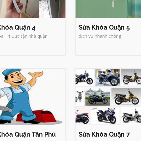
Khóa Quận 4
Sửa Khóa Quận 5
a Trí Đức tận nhà quận...
dịch vụ nhanh chóng
a Khóa Quận Tân Phú
Sửa Khóa Quận 7
ợ Sửa khóa tại nhà
Thợ Sửa khóa tại nhà quận
PHCM
Trí Đức
- chuyên sửa
TPHCM
Trí Đức
- chuyên sử
hóa nhà, khóa cửa, khóa xe
khóa nhà, khóa cửa, khóa x
áy, két sắt, xe hơi, xe đạp
máy, két sắt, xe hơi, xe đạp
điện, sửa khóa của cuốn, vali
điện, sửa khóa của cuốn, vali
số, làm chìa khóa, đánh chìa
số, làm chìa khóa, đánh chìa
chuẩn xác, mở khóa uy tín,
chuẩn xác, mở khóa uy tín,
chuyên nghiệp, bảo hành lâu
chuyên nghiệp, bảo hành lâu
dài.
dài.
Khóa Quận Tân Phú
Sửa Khóa Quận 7