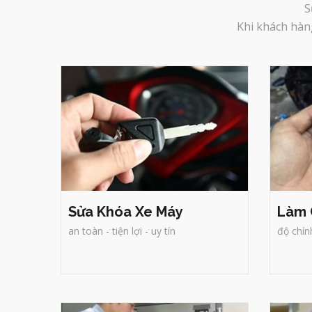
S
Sửa Khóa Xe Máy
Là
M
- đánh chìa khóa Zin .
- 
- xử lý nhanh các hỏng hóc.
-
Khi khách hàng
- vẫn giữ nguyên ổ của hãng
-
- tặng thêm chìa khóa mới
Sửa Khóa Xe Máy
Làm 
an toàn - tiện lợi - uy tín
độ chín
Sửa Khóa Két Sắt
Sử
- Mở Khóa Các Loại Két Sắt
Ch
- Đến Tận Nơi.
c
- Phục Vụ Nhanh.
H
- Uy tín, Tiện Lợi.
s