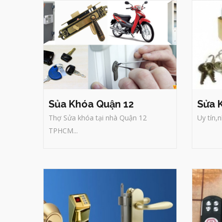
Sủa Khóa Quận 12
Sửa 
Thợ Sửa khóa tại nhà Quận 12
Uy tín,
C
Sửa Khóa Quận Bình
C
TPHCM...
Tân
Dị
Thợ sửa khóa TRÍ ĐỨC với nhiều
c
năm trong nghề, chúng tôi đặc uy
đ
tín lên hàng đầu được khách hàng
g
đánh giá cao, giá cả lại rẻ, không
ngại mưa gió, gọi là có 24/24