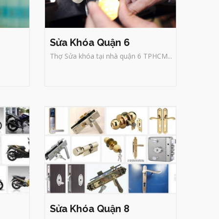
Sửa Khóa Quận 6
Thợ Sửa khóa tại nhà quận 6 TPHCM...
Sửa Khóa Quận 8
 7
Sửa Khóa Trí Đức
-
Chuyên
a
sửa khóa tại nhà Quận 8
e
TPHCM. Bao gồm : Sửa khóa
nhà, khóa xe máy, ô tô, két
sắt, thay khóa văn phòng...
Mọi thắc mắc để được tư vấn
liên hệ SDT: 0979 08 4224.
Sửa Khóa Quận 8