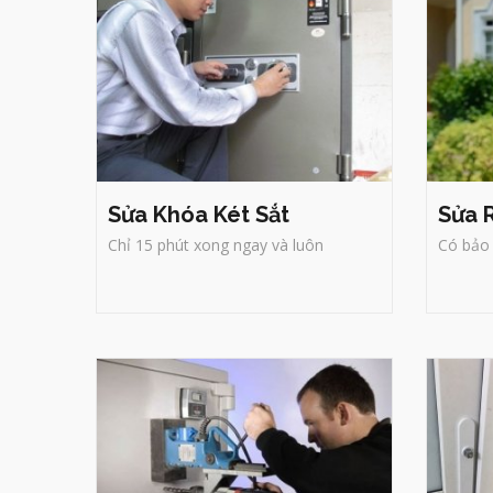
Sửa Khóa Két Sắt
Sửa 
Chỉ 15 phút xong ngay và luôn
Có bảo 
Sửa Khóa Quận 3
Sử
Chuyên sửa chữa, thay mới: các
loại khóa cửa sắt, khóa cửa gỗ,
Sử
khoá nhà , khoá bàn làm việc, khoá
c
tủ, khoá két, khóa ô tô, khóa xe
k
máy