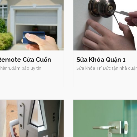
Remote Cửa Cuốn
Sửa Khóa Quận 1
hành,đảm bảo uy tín
Sửa khóa Trí Đức tận nhà quận.
a Khóa Quận 4
Sửa Khóa Quận 5
Sửa - Lắp đặt - Thay m
*
khóa cửa chìm ( thay củ
a khóa Trí Đức tận nhà quận 4
khóa chống trộm )
huyên sửa và thay tất cả các loại
hóa như: khóa cửa, khóa tay nắm
* Dò , đổi mã và thay thế
gạt, tay nắm tròn, khóa của tròn,
linh kiện Két Bạc
khóa két sắt, khóa xe máy, khóa tủ
văn phòng các loại