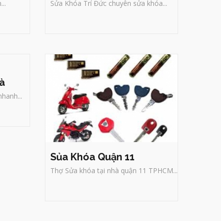
..
Sửa Khóa Trí Đức chuyên sửa khóa...
Sủa Khóa Quận 11
Thợ Sửa khóa tại nhà quận 11
TPHCM Trí Đức - chuyên sửa khóa
nhà, khóa cửa, khóa xe máy, két
sắt, xe hơi, xe đạp điện, sửa khóa
à
của cuốn, vali số, làm chìa khóa,
đánh chìa chuẩn xác, mở khóa uy
4,
 vụ
tín, chuyên nghiệp, bảo hành lâu
ội
dài.
g
hà
nhanh...
Sủa Khóa Quận 11
Thợ Sửa khóa tại nhà quận 11 TPHCM...
Sửa Khóa Quận Phú
Nhuận
Thợ Sửa khóa tại nhà TPHCM
Trí
-
Đức
- chuyên sửa khóa nhà, khóa
cửa, khóa xe máy, két sắt, xe hơi,
xe đạp điện, sửa khóa của cuốn,
vali số, làm chìa khóa, đánh chìa
a
chuẩn xác, mở khóa uy tín, chuyên
nghiệp, bảo hành lâu dài.