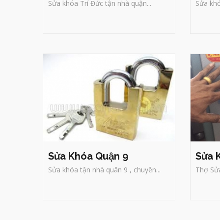
Sửa khóa Trí Đức tận nhà quận...
Sửa khó
Sửa Khóa Quận 9
Sử
THỢ KHÓA TRÍ ĐỨC QUẬN 9
Th
TPHCM 24/24
nă
t
Trí Đức chuyên sửa khóa
đ
xe máy
,làm lại chìa, sửa
n
chửa lại ổ khóa chống
trộm,... phục vụ 24/24
Sửa khóa tận nhà quận 9,
chúng tôi chuyên làm dịch
vụ tận nhà như: thay ổ
khóa, mở khóa, bảo trì
khoa cho khách hàng,
Sửa Khóa Quận 9
Sửa 
Sửa khóa tận nhà quân 9 , chuyên...
Thợ Sửa
Sủa Khóa Quận 12
Sử
Thợ Sửa khóa tại nhà quận 12
Th
TPHCM
Trí Đức
- chuyên sửa
T
khóa nhà, khóa cửa, khóa xe
k
máy, két sắt, xe hơi, xe đạp
m
điện, sửa khóa của cuốn, vali
số, làm chìa khóa, đánh chìa
chuẩn xác, mở khóa uy tín,
chuyên nghiệp, bảo hành lâu
dài.