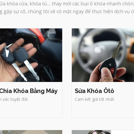
ửa khóa cửa, khóa tủ.... thay mới các loại ổ khóa nhanh chón
m Chìa Khóa Bằng
Sửa Khóa Ôtô
áy
Giá Rẻ Chất Lượng
- Làm lại chìa khóa ôtô
 Nhanh chóng, gọn gàng
- Sửa khóa xe ôtô
 gặp sự cố, chúng tôi sẽ có mặt ngay để thực hiện dịch vụ
 Thẩm mỹ, chính xác cao
- Uy Tín Nhiệt Tình
- Sử dụng khóa tốt
- Gọi Là Đến Ngay.
Chìa Khóa Bằng Máy
Sửa Khóa Ôtô
h xác tuyệt đối
Cam kết giá tốt nhất
a Remote Cửa Cuốn
Sửa Khóa Quận 1
úng tôi sẽ bảo trì,bảo dưỡng cửa
Sửa khóa Trí Đức tận nhà quận 
uốn
chuyên sửa và thay tất cả các loạ
khóa như: khóa cửa, khóa tay n
ưởng nhiều ưu đãi khi quí khách
gạt, tay nắm tròn, khóa của tròn,
ửa chữa và bảo dưỡng toàn bộ
khóa két sắt, khóa xe máy, khóa t
Miễn phí toàn bộ phí dịch vụ sửa
văn phòng các loại
chữa cửa cuốn/1 năm sử dụng