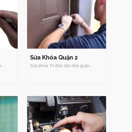
Sửa Khóa Quận 2
..
Sửa khóa Trí Đức tận nhà quận...
Sửa Khóa Quận 6
ới
Thợ Sửa khóa tại nhà quận 6
TPHCM Trí Đức - chuyên sửa
khóa nhà, khóa cửa, khóa xe
máy, két sắt, xe hơi, xe đạp
điện, sửa khóa của cuốn, vali
số, làm chìa khóa, đánh chìa
chuẩn xác, mở khóa uy tín,
chuyên nghiệp, bảo hành lâu
dài.