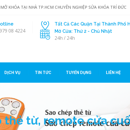
 MỞ KHÓA TẠI NHÀ TP.HCM CHUYÊN NGHIỆP SỬA KHÓA TRÍ ĐỨC
otline
Tất Cả Các Quận Tại Thành Phố H
979 08 4224
Mở Cửa: Thứ 2 - Chủ Nhật
24h / 24h
DỊCH VỤ
TIN TỨC
TUYỂN DỤNG
LIÊN HỆ
 vụ sửa khóa tại nhà Tr