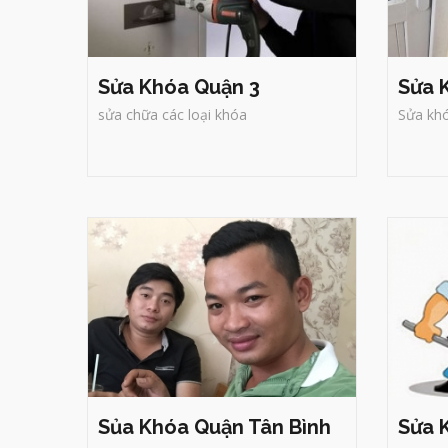
Sửa Khóa Quận 3
Sửa 
sửa chữa các loại khóa
Sửa khó
Sủa Khóa Quận Tân
Sử
Bình
Thợ Sửa khóa tại nhà quận
Th
Tân Bình TPHCM
Trí Đức
-
T
C
huyên sửa khóa nhà, khóa
k
cửa, khóa xe máy, két sắt, xe
m
hơi, xe đạp điện, sửa khóa của
cuốn, vali số, làm chìa khóa,
đánh chìa chuẩn xác, mở khóa
uy tín, chuyên nghiệp, bảo
hành lâu dài.
Sủa Khóa Quận Tân Bình
Sửa 